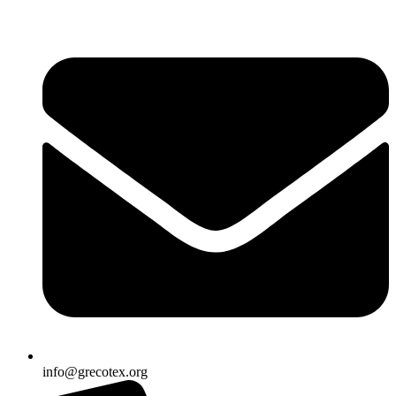
Ir
al
contenido
info@grecotex.org