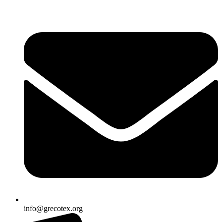
Ir
al
contenido
info@grecotex.org