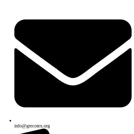
Ir
al
contenido
info@grecotex.org