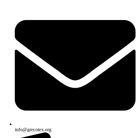
Ir
al
contenido
info@grecotex.org