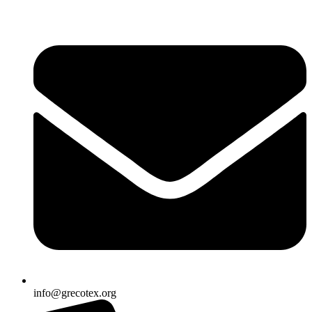
Ir
al
contenido
info@grecotex.org