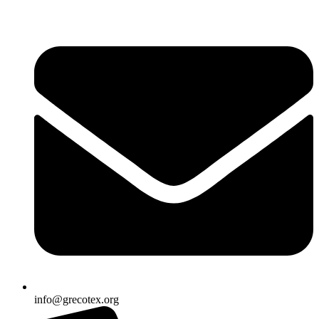
Ir
al
contenido
info@grecotex.org