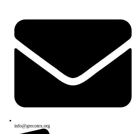
Ir
al
contenido
info@grecotex.org