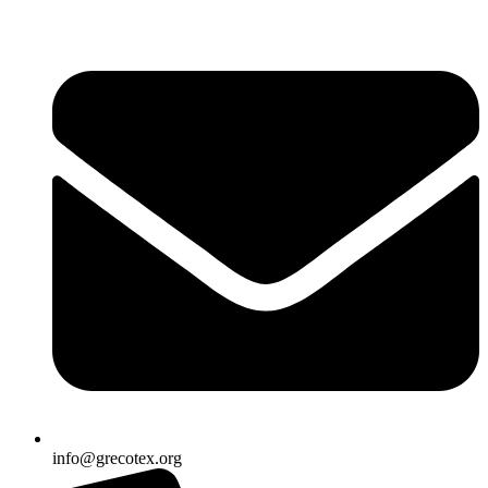
Ir
al
contenido
info@grecotex.org