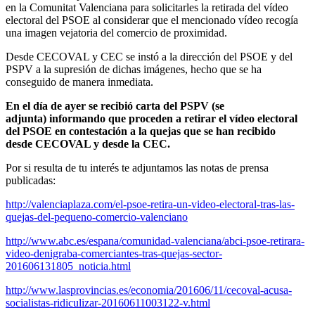
en la Comunitat Valenciana para solicitarles la retirada del vídeo
electoral del PSOE al considerar que el mencionado vídeo recogía
una imagen vejatoria del comercio de proximidad.
Desde CECOVAL y CEC se instó a la dirección del PSOE y del
PSPV a la supresión de dichas imágenes, hecho que se ha
conseguido de manera inmediata.
En el día de ayer se recibió carta del PSPV (se
adjunta) informando que proceden a retirar el vídeo electoral
del PSOE en contestación a la quejas que se han recibido
desde CECOVAL y desde la CEC.
Por si resulta de tu interés te adjuntamos las notas de prensa
publicadas:
http://valenciaplaza.com/el-psoe-retira-un-video-electoral-tras-las-
quejas-del-pequeno-comercio-valenciano
http://www.abc.es/espana/comunidad-valenciana/abci-psoe-retirara-
video-denigraba-comerciantes-tras-quejas-sector-
201606131805_noticia.html
http://www.lasprovincias.es/economia/201606/11/cecoval-acusa-
socialistas-ridiculizar-20160611003122-v.html