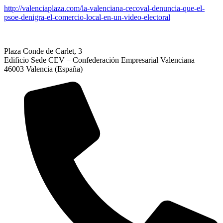
http://valenciaplaza.com/la-valenciana-cecoval-denuncia-que-el-
psoe-denigra-el-comercio-local-en-un-video-electoral
Plaza Conde de Carlet, 3
Edificio Sede CEV – Confederación Empresarial Valenciana
46003 Valencia (España)