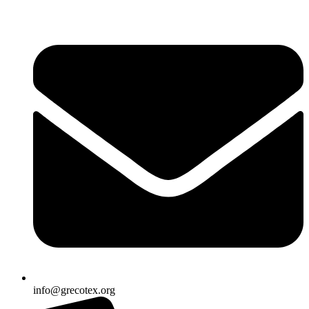
Ir
al
contenido
info@grecotex.org