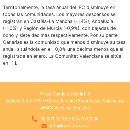
Territorialmente, la tasa anual del IPC disminuye en
todas las comunidades. Los mayores descensos se
registran en Castilla-La Mancha (-1,4%), Andalucía
(-1,0%) y Región de Murcia (-0,9%), con bajadas de
ocho y siete décimas respectivamente. Por su parte,
Canarias es la comunidad que menos disminuye su tasa
anual, situándola en el -0,8% una décima menos que al
registrada en enero. La Comunitat Valenciana se sitúa
en -1,1.
Plaza Conde de Carlet, 3
Edificio Sede CEV – Confederación Empresarial Valenciana
46003 Valencia (España)
96 391 93 38 / 674 16 09 06
info@grecotex.org