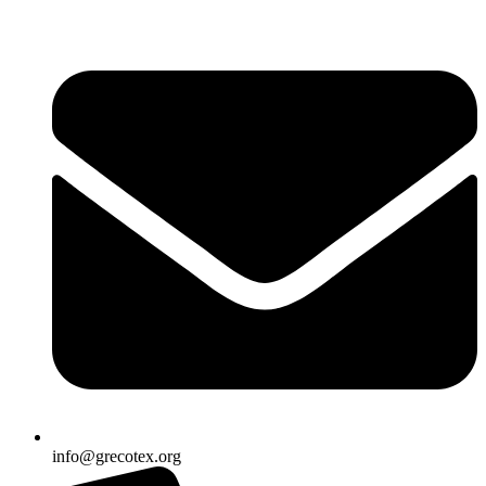
Ir
al
contenido
info@grecotex.org