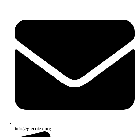
Ir
al
contenido
info@grecotex.org