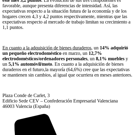
este mes 3,2 puntos
. La evolución de sus tres componentes es
favorable, aunque presenta diferencias de intensidad. Así, las
expectativas respecto a la situación futura de la economía y de los
hogares crecen 4,3 y 4,2 puntos respectivamente, mientras que las
expectativas respecto al mercado de trabajo limitan su crecimiento a
1,1 puntos.
En cuanto a la adquisición de bienes duraderos
, un
14% adquirió
un pequeño electrodoméstico
en marzo, un
12,7%
electrodomésticos/ordenadores personales
, un
8,1% muebles
y
un
5,1% automóvil/moto
. En cuanto a la adquisición de bienes
duraderos en el futuro,la mayoría (64,6%) cree que las expectativas
se mantienen sin cambios, al igual que ocurriera en meses anteriores.
Plaza Conde de Carlet, 3
Edificio Sede CEV – Confederación Empresarial Valenciana
46003 Valencia (España)