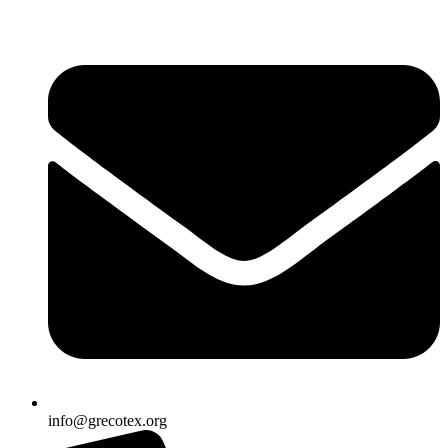
Ir
al
contenido
info@grecotex.org