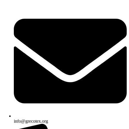
Ir
al
contenido
info@grecotex.org