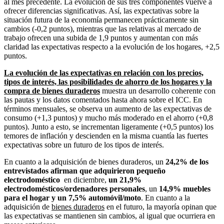
al mes precedente. La evolución de sus tres componentes vuelve a
ofrecer diferencias significativas. Así, las expectativas sobre la
situación futura de la economía permanecen prácticamente sin
cambios (-0,2 puntos), mientras que las relativas al mercado de
trabajo ofrecen una subida de 1,9 puntos y aumentan con más
claridad las expectativas respecto a la evolución de los hogares, +2,5
puntos.
La evolución de las expectativas en relación con los precios,
tipos de interés, las posibilidades de ahorro de los hogares y la
compra de bienes duraderos
muestra un desarrollo coherente con
las pautas y los datos comentados hasta ahora sobre el ICC. En
términos mensuales, se observa un aumento de las expectativas de
consumo (+1,3 puntos) y mucho más moderado en el ahorro (+0,8
puntos). Junto a esto, se incrementan ligeramente (+0,5 puntos) los
temores de inflación y descienden en la misma cuantía las fuertes
expectativas sobre un futuro de los tipos de interés.
En cuanto a la adquisición de bienes duraderos, un
24,2% de los
entrevistados afirman que adquirieron pequeño
electrodoméstico
en diciembre,
un 21,9%
electrodomésticos/ordenadores personales
, un
14,9% muebles
para el hogar y un 7,5% automóvil/moto
. En cuanto a la
adquisición de
bienes duraderos
en el futuro, la mayoría opinan que
las expectativas se mantienen sin cambios, al igual que ocurriera en