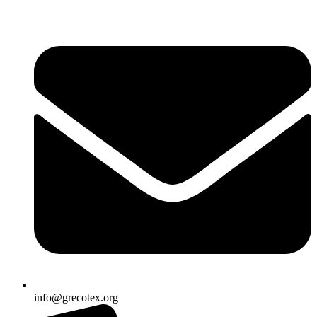
Ir
al
contenido
info@grecotex.org