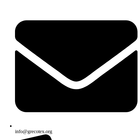
Ir
al
contenido
info@grecotex.org