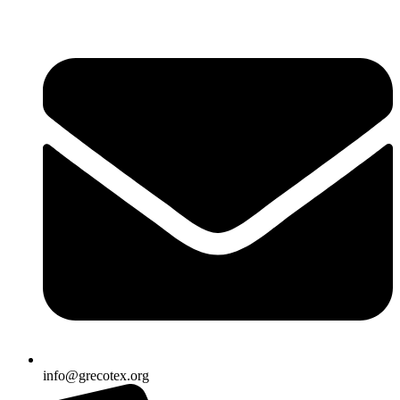
Ir
al
contenido
info@grecotex.org