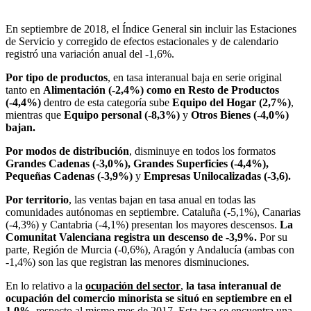
En septiembre de 2018, el Índice General sin incluir las Estaciones
de Servicio y corregido de efectos estacionales y de calendario
registró una variación anual del -1,6%.
Por tipo de productos
, en tasa interanual baja en serie original
tanto en
Alimentación (-2,4%)
como en Resto de Productos
(-4,4%)
dentro de esta categoría sube
Equipo del Hogar (2,7%)
,
mientras que
Equipo personal (-8,3%)
y
Otros Bienes (-4,0%)
bajan.
Por modos de distribución
, disminuye en todos los formatos
Grandes Cadenas (-3,0%),
Grandes Superficies (-4,4%),
Pequeñas Cadenas (-3,9%)
y
Empresas Unilocalizadas (-3,6).
Por territorio
, las ventas bajan en tasa anual en todas las
comunidades autónomas en septiembre. Cataluña (-5,1%), Canarias
(-4,3%) y Cantabria (-4,1%) presentan los mayores descensos.
La
Comunitat Valenciana registra un descenso de -3,9%.
Por su
parte, Región de Murcia (-0,6%), Aragón y Andalucía (ambas con
-1,4%) son las que registran las menores disminuciones.
En lo relativo a la
ocupación del sector
,
la tasa interanual de
ocupación del comercio minorista se situó en septiembre en el
1,0%,
respecto al mismo mes de 2017. Esta tasa se encuentra una