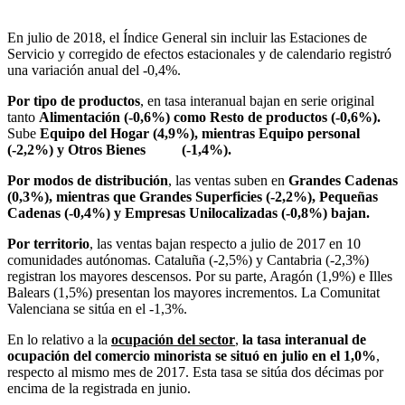
En julio de 2018, el Índice General sin incluir las Estaciones de
Servicio y corregido de efectos estacionales y de calendario registró
una variación anual del -0,4%.
Por tipo de productos
, en tasa interanual bajan en serie original
tanto
Alimentación (-0,6%) como Resto de productos (-0,6%).
Sube
Equipo del Hogar (4,9%),
mientras Equipo personal
(-2,2%) y Otros Bienes (-1,4%).
Por modos de distribución
, las ventas suben en
Grandes Cadenas
(0,3%),
mientras que Grandes Superficies (-2,2%), Pequeñas
Cadenas (-0,4%) y Empresas Unilocalizadas (-0,8%) bajan.
Por territorio
, las ventas bajan respecto a julio de 2017 en 10
comunidades autónomas. Cataluña (-2,5%) y Cantabria (-2,3%)
registran los mayores descensos. Por su parte, Aragón (1,9%) e Illes
Balears (1,5%) presentan los mayores incrementos. La Comunitat
Valenciana se sitúa en el -1,3%.
En lo relativo a la
ocupación del sector
,
la tasa interanual de
ocupación del comercio minorista se situó en julio en el 1,0%
,
respecto al mismo mes de 2017. Esta tasa se sitúa dos décimas por
encima de la registrada en junio.