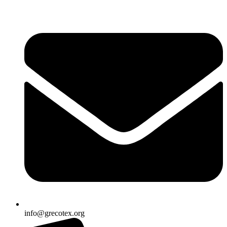
Ir
al
contenido
info@grecotex.org