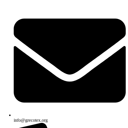
Ir
al
contenido
info@grecotex.org