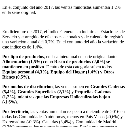
En el conjunto del año 2017, las ventas minoristas aumentan 1,2%
en la serie original.
En diciembre de 2017, el Índice General sin incluir las Estaciones de
Servicio y corregido de efectos estacionales y de calendario registró
una variación anual del 0,7%. En el conjunto del año la variación de
este índice es de 1,4%.
Por tipo de productos
, en tasa interanual en serie original tanto
Alimentación (1,5%)
como
Resto de productos (2,0%)
se
mantienen en positivo
. Dentro de esta categoría suben todos
Equipo personal (4,3%),
Equipo del Hogar (1,4%) y Otros
Bienes (0,5%).
Por modos de distribución
, las ventas suben en
Grandes Cadenas
(5,4%),
Grandes Superficies (2,1%)
y
Pequeñas Cadenas
(1,2%),
mientras que las Empresas Unilocalizadas bajan
(-1,6%).
Por territorio
, las ventas aumentan respecto a diciembre de 2016 en
todas las Comunidades Autónomas, menos en País Vasco (-0,6%) y
Extremadura (-0,3%). Canarias (3,4%) y Comunidad de Madrid
(3,3%) presentan los mayores incrementos. Por lo que respecta a