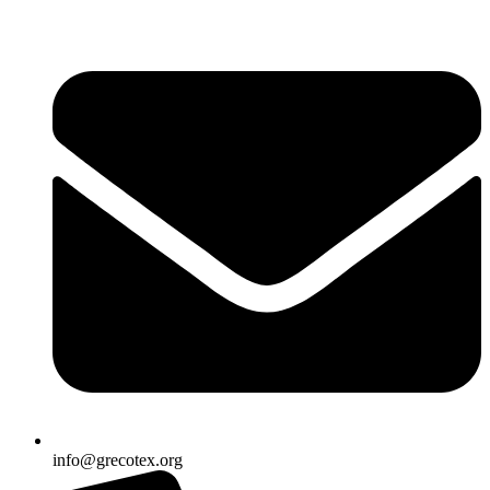
Ir
al
contenido
info@grecotex.org