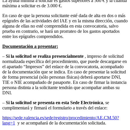
La ayuda mínima a solicitar es gastos superiores a 500 € y la cuantía
máxima a solicitar es de 3.000 €.
En caso de que la persona solicitante esté dada de alta en dos o más
epígrafes de las actividades del IAE y en la misma dirección, cuando
alguna de ellas no esté comprendida en esta convocatoria, salvo
prueba en contrario, se hará un prorrateo de los gastos aportados
entre los epígrafes comprendidos.
Documentación a presentar:
–
Si la solicitud se realiza presencialmente
, impreso de solicitud
normalizada específica del procedimiento, que puede descargarse en
el apartado “Impresos” del enlace de la convocatoria, acompañado
de la documentación que se indica. En caso de presentar la solicitud
de forma presencial (sólo personas físicas) deberá aportarse DNI,
TIE o NIE acompañado de pasaporte. En caso de firmar la instancia
persona distinta a la solicitante tendrán que acompañar ambas su
DNI.
–
Si la solicitud se presenta en esta Sede Electrónica
, se
cumplimentará y firmará el formulario a través del enlace:
https://sede.valencia.es/sede/registro/procedimiento/AE.CM.50?
lang=1
y se acompañará de la documentación solicitada.