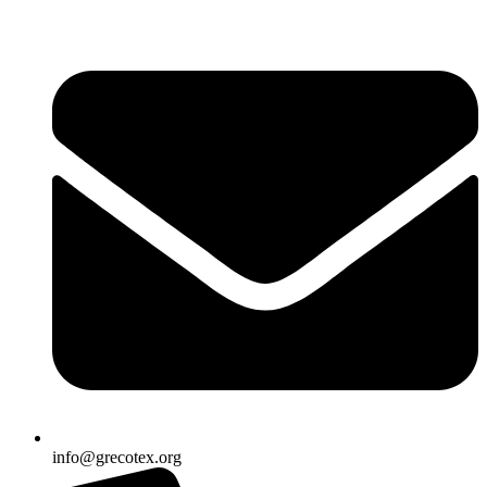
Ir
al
contenido
info@grecotex.org