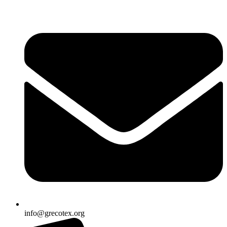
Ir
al
contenido
info@grecotex.org