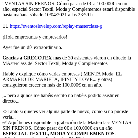
“VENTAS SIN FRENOS. Cómo pasar de 0€ a 100.000€ en un
año, especial Sector Textil, Moda y Complementos estará disponible
hasta mañana sábado 10/04/2021 a las 23:59 h.
👉🏻
https://eventoslevelup.com/replay-masterclass-g
¡Hola empresarias y empresarios!
Ayer fue un día extraordinario.
Gracias a GRECOTEX
más de 30 asistentes vieron en directo la
MAsterclass del Sector Textil, Moda y Complementos
Hablé y explique cómo varias empresas ( MENTA Moda, EL
ARMARIO DE MARIETA, IFINITY LOVE,.. y otras)
consiguieron crecer en más de 100.000€ en un año.
,.. pero algunos me habéis escrito no habéis podido asistir en
directo,..
☺️Tanto si quieres ver alguna parte de nuevo, como si no pudiste
verla,..
✅ Aquí tienes disponible la grabación de la Masterclass VENTAS
SIN FRENOS. Cómo pasar de 0€ a 100.000€ en un año
ESPECIAL TEXTIL, MODA Y COMPLEMENTOS
.