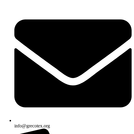
Ir
al
contenido
info@grecotex.org