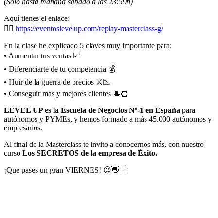
(Sólo hasta mañana sábado a las 23:59h)
Aquí tienes el enlace:
👉🏻
https://eventoslevelup.com/replay-masterclass-g/
En la clase he explicado 5 claves muy importante para:
• Aumentar tus ventas 📈
• Diferenciarte de tu competencia 💰
• Huir de la guerra de precios ⚔️📉
• Conseguir más y mejores clientes 🎩💍
LEVEL UP es la Escuela de Negocios Nº-1 en España
para
autónomos y PYMEs, y hemos formado a más 45.000 autónomos y
empresarios.
Al final de la Masterclass te invito a conocernos más, con nuestro
curso
Los SECRETOS de la empresa de Éxito.
¡Que pases un gran VIERNES! 😉👋🏻