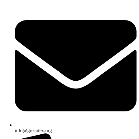
Ir
al
contenido
info@grecotex.org