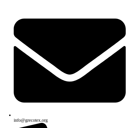
Ir
al
contenido
info@grecotex.org