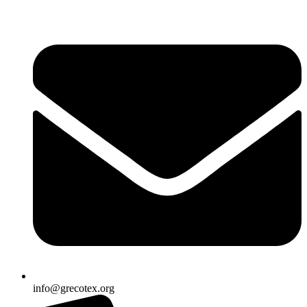
Ir
al
contenido
info@grecotex.org