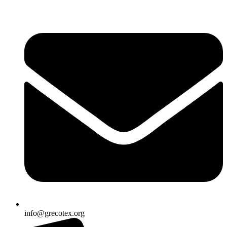
Ir
al
contenido
info@grecotex.org