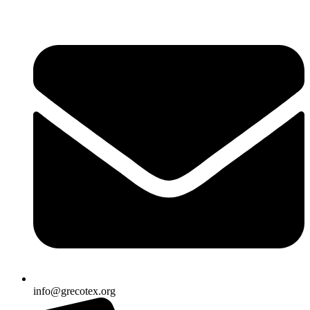
Ir
al
contenido
info@grecotex.org