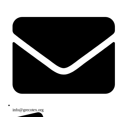
Ir
al
contenido
info@grecotex.org