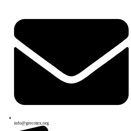
Ir
al
contenido
info@grecotex.org