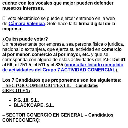
cuente con los vocales que mejor pueden defender
nuestros intereses
.
El voto electrónico se puede ejercer entrando en la web
de
Cámara Valencia
. Sólo hace falta
firma digital de la
empresa.
¿Quién puede votar?
Un representante por empresa, sea persona física o jurídica,
nacional o extranjera, que ejerza su actividad en
comercio
al por menor,
comercio al por mayor, etc.
y que se
corresponda con alguna de estas actividades del IAE:
Del 61
al 66; el 751.5, el 511 y el 835
(
consultar listado completo
de actividades del Grupo 7 ACTIVIDAD COMERCIAL
).
Los 7
Candidatos que proponemos
son los siguientes
:
–
SECTOR COMERCIO TEXTIL – Candidatos
GRECOTEX:
P.G. 18, S.L.
BLACKCAPE, S.L.
–
SECTOR COMERCIO EN GENERAL – Candidatos
CONFECOMERÇ: