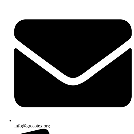
Ir
al
contenido
info@grecotex.org