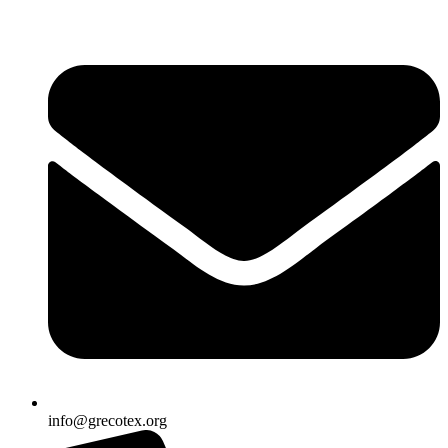
Ir
al
contenido
info@grecotex.org