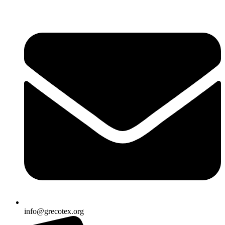
Ir
al
contenido
info@grecotex.org