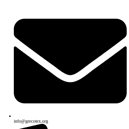
Ir
al
contenido
info@grecotex.org