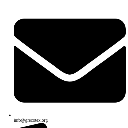
Ir
al
contenido
info@grecotex.org