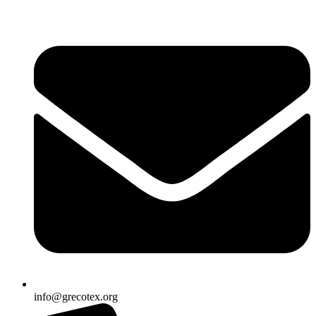
Ir
al
contenido
info@grecotex.org