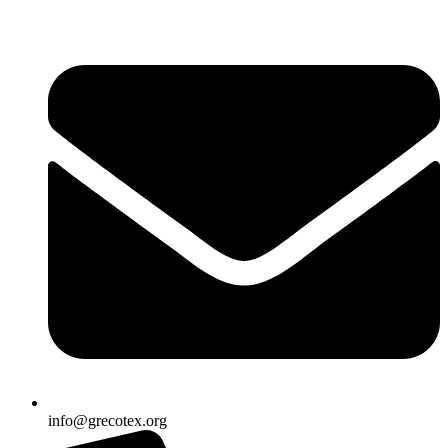
Ir
al
contenido
info@grecotex.org