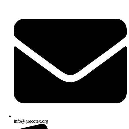
Ir
al
contenido
info@grecotex.org