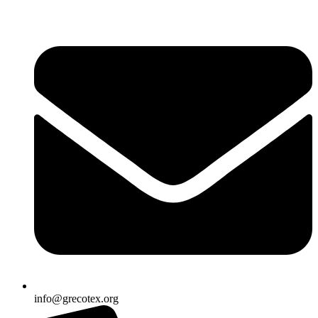
Ir
al
contenido
info@grecotex.org