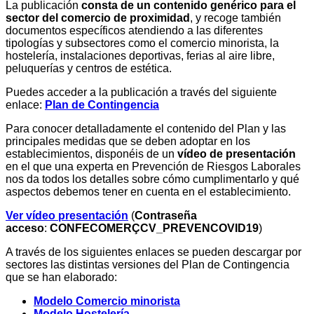
La
publicación
consta de un contenido genérico para el
sector del comercio de proximidad
, y recoge también
documentos específicos atendiendo a las diferentes
tipologías y subsectores como
el comercio minorista,
la
hostelería, instalaciones deportivas, ferias al aire libre,
peluquerías y centros de estética.
Puedes acceder a la publicación a través del siguiente
enlace:
Plan de Contingencia
Para
conocer detalladamente
el contenido del Plan y las
principales medidas que
se deben
adoptar en
los
establecimiento
s
, disponéis de un
vídeo de presentación
en el que una experta en Prevención de Riesgos Laborales
nos da todos los detalles sobre cómo cumplimentarlo y qué
aspectos debemos tener en cuenta en el establecimiento.
Ver vídeo presentación
(
Contraseña
acceso
:
CONFECOMERÇCV_
PREVENCOVID19
)
A través de los
siguientes enlaces
se pueden descargar por
sectores las
distintas versiones
del Plan de Contingencia
que se han elaborado:
Modelo Comercio minorista
Modelo Hostelería