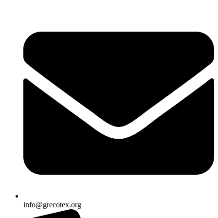
Ir
al
contenido
info@grecotex.org