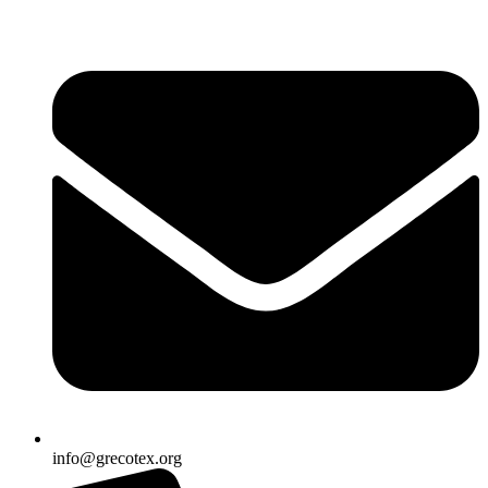
Ir
al
contenido
info@grecotex.org