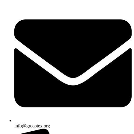
Ir
al
contenido
info@grecotex.org