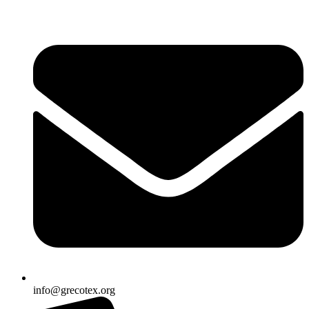
Ir
al
contenido
info@grecotex.org