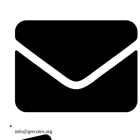
Ir
al
contenido
info@grecotex.org