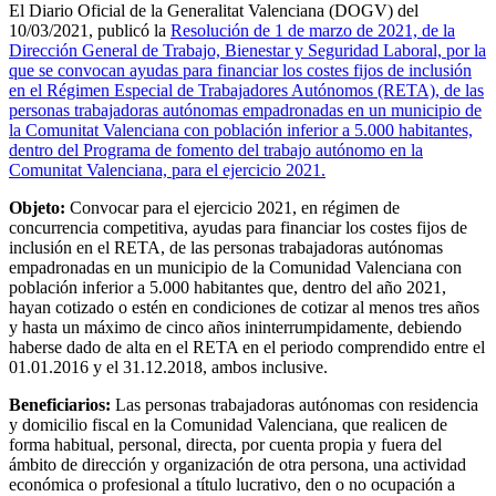
El Diario Oficial de la Generalitat Valenciana (DOGV) del
10/03/2021, publicó la
Resolución de 1 de marzo de 2021, de la
Dirección General de Trabajo, Bienestar y Seguridad Laboral, por la
que se convocan ayudas para financiar los costes fijos de inclusión
en el Régimen Especial de Trabajadores Autónomos (RETA), de las
personas trabajadoras autónomas empadronadas en un municipio de
la Comunitat Valenciana con población inferior a 5.000 habitantes,
dentro del Programa de fomento del trabajo autónomo en la
Comunitat Valenciana, para el ejercicio 2021.
Objeto:
Convocar para el ejercicio 2021, en régimen de
concurrencia competitiva, ayudas para financiar los costes fijos de
inclusión en el RETA, de las personas trabajadoras autónomas
empadronadas en un municipio de la Comunidad Valenciana con
población inferior a 5.000 habitantes que, dentro del año 2021,
hayan cotizado o estén en condiciones de cotizar al menos tres años
y hasta un máximo de cinco años ininterrumpidamente, debiendo
haberse dado de alta en el RETA en el periodo comprendido entre el
01.01.2016 y el 31.12.2018, ambos inclusive.
Beneficiarios:
Las personas trabajadoras autónomas con residencia
y domicilio fiscal en la Comunidad Valenciana, que realicen de
forma habitual, personal, directa, por cuenta propia y fuera del
ámbito de dirección y organización de otra persona, una actividad
económica o profesional a título lucrativo, den o no ocupación a