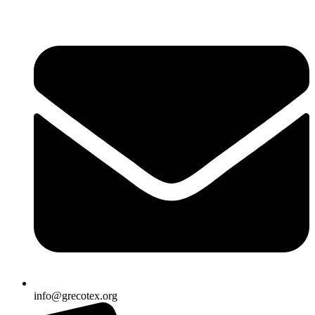
Ir
al
contenido
info@grecotex.org