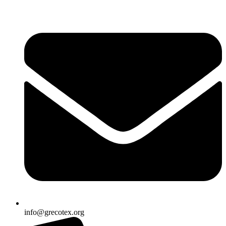
Ir
al
contenido
info@grecotex.org