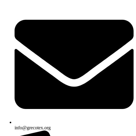
Ir
al
contenido
info@grecotex.org