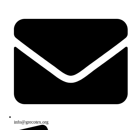
Ir
al
contenido
info@grecotex.org