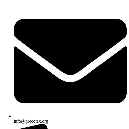
Ir
al
contenido
info@grecotex.org