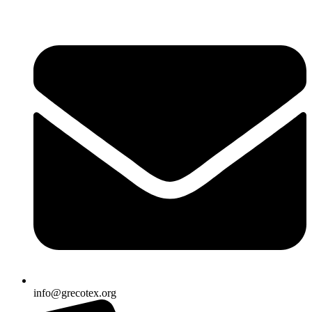
Ir
al
contenido
info@grecotex.org